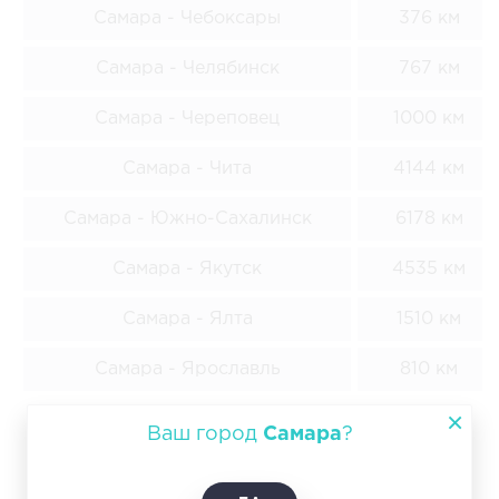
Самара - Чебоксары
376 км
Самара - Челябинск
767 км
Самара - Череповец
1000 км
Самара - Чита
4144 км
Самара - Южно-Сахалинск
6178 км
Самара - Якутск
4535 км
Самара - Ялта
1510 км
Самара - Ярославль
810 км
*ЦЕНЫ ОРИЕНТИРОВОЧНЫЕ. ПРЕДЛОЖЕНИЕ НЕ
Ваш город
Самара
?
ЯВЛЯЕТСЯ ПУБЛИЧНОЙ ОФЕРТОЙ