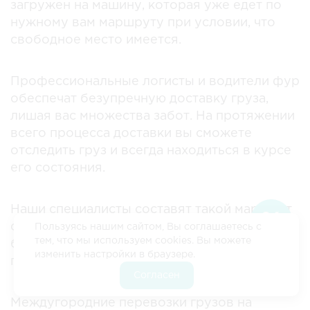
загружен на машину, которая уже едет по
нужному вам маршруту при условии, что
свободное место имеется.
Профессиональные логисты и водители фур
обеспечат безупречную доставку груза,
лишая вас множества забот. На протяжении
всего процесса доставки вы сможете
отследить груз и всегда находиться в курсе
его состояния.
Наши специалисты составят такой маршрут
следования, который позволит максимально
Пользуясь нашим сайтом, Вы соглашаетесь с
тем, что мы используем cookies. Вы можете
быстро и без лишних расходов доставить
изменить настройки в браузере.
груз в любой город России.
Согласен
⁠Междугородние перевозки грузов на