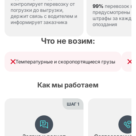
контролирует перевозку от
99%
перевозок в 
погрузки до выгрузки,
предусмотрены
Самара →
130 626
195 939
держит связь с водителем и
штрафы за кажды
Биробиджан
руб.
руб.
информирует заказчика
опоздания
Что не возим:
Самара →
123 732
185 598
Благовещенск
руб.
руб.
Температурные и скоропортящиеся грузы
Л
Как мы работаем
Направление
1,5 тонны
5 тонн
Самара →
12 780
20 000
Борисоглебск
руб.
руб.