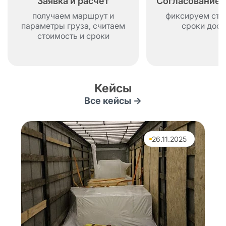
Заявка и расчет
Согласование 
71 010
106 515
Самара → Братск
получаем маршрут и
фиксируем сто
руб.
руб.
параметры груза, считаем
сроки дост
стоимость и сроки
22 860
34 290
Самара → Брянск
руб.
руб.
Кейсы
Все кейсы →
26.11.2025