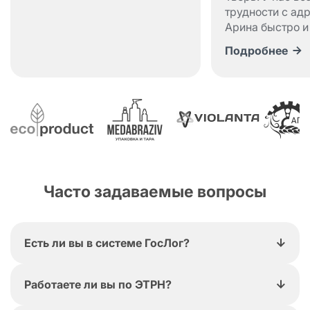
трудности с ад
Арина быстро и
профессиональ
Подробнее
с ситуацией. Д
осуществлена д
чем мы ожидал
сотрудничать с
квалифициров
специалистами.
рекомендуем!
Часто задаваемые вопросы
Есть ли вы в системе ГосЛог?
Да, мы зарегистрированы в реестре
Работаете ли вы по ЭТРН?
экспедиторов, наш номер GL-B044-00112-
00/00007098