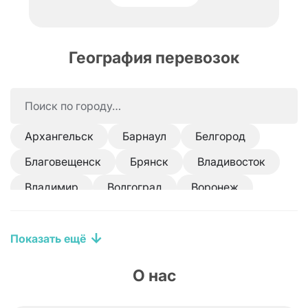
География перевозок
Архангельск
Барнаул
Белгород
Благовещенск
Брянск
Владивосток
Владимир
Волгоград
Воронеж
Екатеринбург
Ижевск
Иркутск
Казань
Кострома
Краснодар
Показать ещё
Красноярск
Магнитогорск
Москва
О нас
Набережные Челны
Нижний Новгород