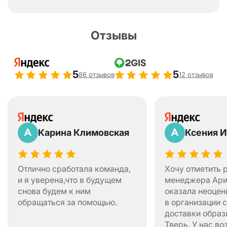
Южно-Сахалинск
Якутск
Нижний Тагил
Смоленск
Ставрополь
Отзывы
Альметьевск
Томск
Комсомольск-на-Амуре
Нефтеюганск
5
5
Нижневартовск
Нягань
Златоуст
86 отзывов
12 отзывов
Чебаркуль
Чебоксары
Салехард
Ноябрьск
Надым
Пятигорск
Калининград
Карина Климовская
Ксения И
Отлично сработала команда,
Хочу отметить 
и я уверена,что в будущем
менеджера Ари
снова будем к ним
оказала неоце
обращаться за помощью.
в организации 
доставки образ
Тверь. У нас во