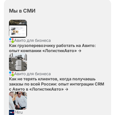
Новороссийск
Новосибирск
Мы в СМИ
Новый Уренгой
Омск
Орел
Оренбург
Орск
Пенза
Пермь
Ростов-на-Дону
Рязань
Самара
Санкт-Петербург
Авито для бизнеса
Саранск
Саратов
Как грузоперевозчику работать на Авито:
Симферополь
Сочи
Сургут
опыт компании «ЛогистикАвто» →
Сыктывкар
Тамбов
Тольятти
Тула
Тюмень
Ульяновск
Уфа
Авито для бизнеса
Хабаровск
Ханты-Мансийск
Как не терять клиентов, когда получаешь
заказы по всей России: опыт интеграции CRM
Челябинск
Череповец
Ярославль
с Авито в «ЛогистикАвто» →
Майкоп
Мурманск
Магадан
Астрахань
Нефтекамск
Старый Оскол
74ru