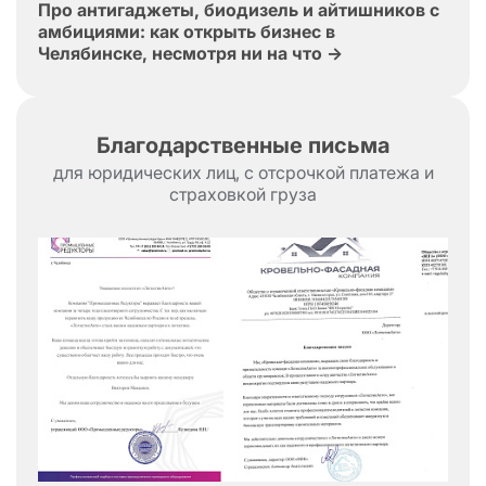
Нальчик
Дзержинск
Кстово
Про антигаджеты, биодизель и айтишников с
амбициями: как открыть бизнес в
Таганрог
Белорецк
Улан-Удэ
Челябинске, несмотря ни на что →
Гусь-Хрустальный
Вологда
Борисоглебск
Биробиджан
Чита
Благодарственные письма
Иваново
Братск
Усть-Кут
для юридических лиц, с отсрочкой платежа и
страховкой груза
Пыть-Ях
Когалым
Усинск
Калуга
Обнинск
Петрозаводск
Кемерово
Новокузнецк
Ухта
Армавир
Норильск
Ачинск
Севастополь
Ялта
Курган
Курск
Липецк
Йошкар-Ола
Нарьян-Мар
Великий Новгород
Псков
Сызрань