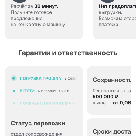
Расчёт за
30 минут.
Нет предопла
Получите готовое
выгрузки.
предложение
Возможна отср
на конкретную машину
платежа
47 880
71 820
Самара → Барнаул
95
руб.
руб.
Гарантии и ответственность
Самара →
31 968
21 312 руб.
42
Белгород
руб.
Сохранность 
бесплатная страх
Направление
1,5 тонны
5 тонн
500 000 ₽
,
выше —
от 0,06%
20 000
Самара → Белорецк
12 528 руб.
Статус перевозки
руб.
Сроки достав
отдел сопровождения